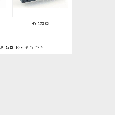
HY-120-02
每頁
筆 /全 77 筆