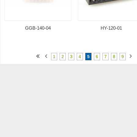
GGB-140-04
HY-120-01
1
2
3
4
5
6
7
8
9