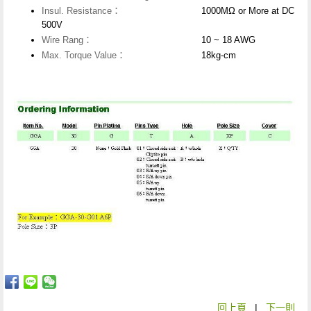
Insul. Resistance：
1000MΩ or More at DC
500V
Wire Rang：
10 ~ 18 AWG
Max. Torque Value：
18kg-cm
回上頁
|
下一則