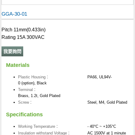
GGA-30-01
Pitch 11mm(0.433in)
Rating 15A 300VAC
我要詢問
Materials
Plastic Housing：
PA66, UL94V-
0 (option), Black
Terminal：
Brass, 1.2t, Gold Plated
Screw：
Steel, M4, Gold Plated
Specifications
Working Temperature：
- 40°C ~ +105°C
Insulation withstand Voltage：
AC 1500V at 1 minute