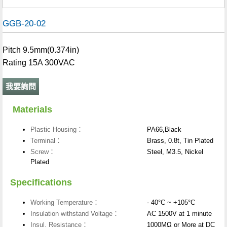
GGB-20-02
Pitch 9.5mm(0.374in)
Rating 15A 300VAC
我要詢問
Materials
Plastic Housing：
PA66,Black
Terminal：
Brass, 0.8t, Tin Plated
Screw：
Steel, M3.5, Nickel
Plated
Specifications
Working Temperature：
- 40°C ~ +105°C
Insulation withstand Voltage：
AC 1500V at 1 minute
Insul. Resistance：
1000MΩ or More at DC