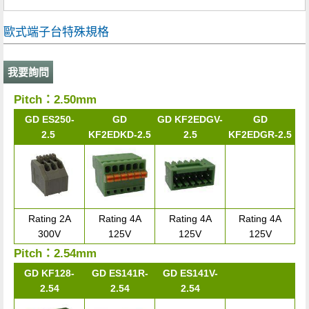
歐式端子台特殊規格
我要詢問
Pitch：2.50mm
GD ES250-
GD
GD KF2EDGV-
GD
2.5
KF2EDKD-2.5
2.5
KF2EDGR-2.5
Rating 2A
Rating 4A
Rating 4A
Rating 4A
300V
125V
125V
125V
Pitch：2.54mm
GD KF128-
GD ES141R-
GD ES141V-
2.54
2.54
2.54