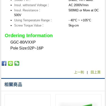
Insul. withstand Voltage：
AC 2000V/min
Insul. Resistance：
500MΩ or More at DC
500V
Using Temperature Range：
- 40°C ~ +105°C
Screw Torque.Value：
5kg-cm
Ordering Information
GGC-80/VXXP
Pole Size:02P~16P
上一則
|
回上頁
相關商品