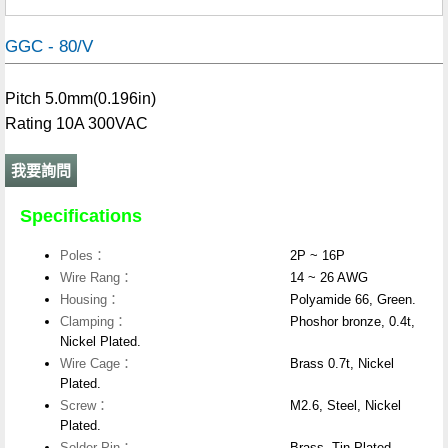
GGC - 80/V
Pitch 5.0mm(0.196in)
Rating 10A 300VAC
我要詢問
Specifications
Poles：
2P ~ 16P
Wire Rang：
14 ~ 26 AWG
Housing：
Polyamide 66, Green.
Clamping：
Phoshor bronze, 0.4t,
Nickel Plated.
Wire Cage：
Brass 0.7t, Nickel
Plated.
Screw：
M2.6, Steel, Nickel
Plated.
Solder Pin：
Brass, Tin Plated.