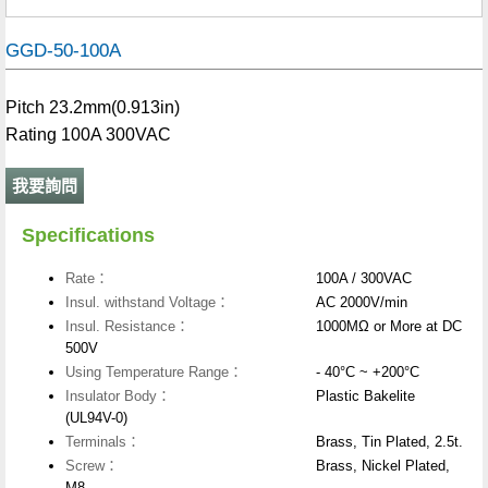
GGD-50-100A
Pitch 23.2mm(0.913in)
Rating 100A 300VAC
我要詢問
Specifications
Rate：
100A / 300VAC
Insul. withstand Voltage：
AC 2000V/min
Insul. Resistance：
1000MΩ or More at DC
500V
Using Temperature Range：
- 40°C ~ +200°C
Insulator Body：
Plastic Bakelite
(UL94V-0)
Terminals：
Brass, Tin Plated, 2.5t.
Screw：
Brass, Nickel Plated,
M8.