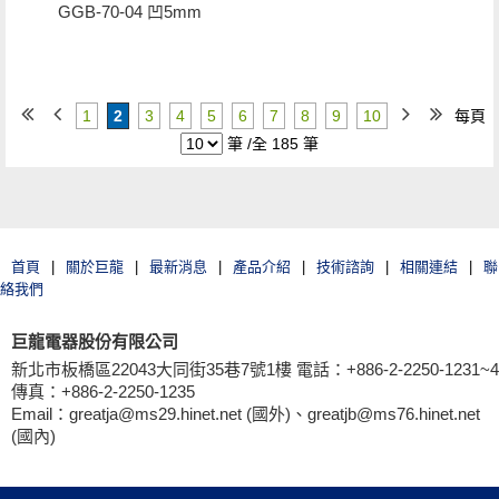
GGB-70-04 凹5mm
1
2
3
4
5
6
7
8
9
10
每頁
筆 /全 185 筆
首頁
|
關於巨龍
|
最新消息
|
產品介紹
|
技術諮詢
|
相關連結
|
聯
絡我們
巨龍電器股份有限公司
新北市板橋區22043大同街35巷7號1樓 電話：+886-2-2250-1231~4
傳真：+886-2-2250-1235
Email：greatja@ms29.hinet.net (國外)、greatjb@ms76.hinet.net
(國內)