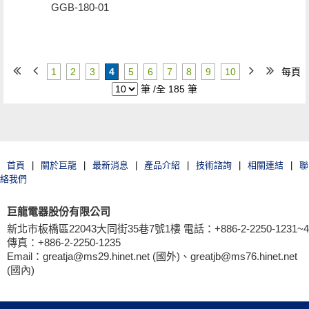
GGB-180-01
1
2
3
4
5
6
7
8
9
10
每頁
筆 /全 185 筆
首頁
|
關於巨龍
|
最新消息
|
產品介紹
|
技術諮詢
|
相關連結
|
聯
絡我們
巨龍電器股份有限公司
新北市板橋區22043大同街35巷7號1樓 電話：+886-2-2250-1231~4
傳真：+886-2-2250-1235
Email：greatja@ms29.hinet.net (國外)、greatjb@ms76.hinet.net
(國內)