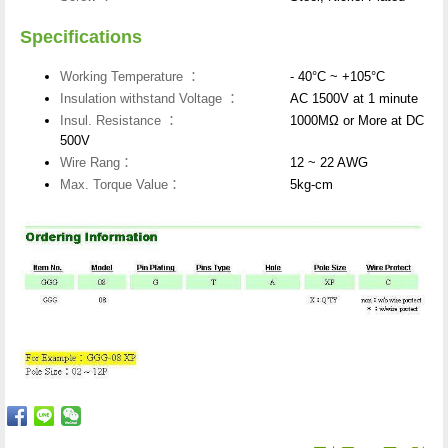
Specifications
Working Temperature ：
- 40°C ~ +105°C
Insulation withstand Voltage ：
AC 1500V at 1 minute
Insul. Resistance ：
1000MΩ or More at DC
500V
Wire Rang：
12 ~ 22 AWG
Max. Torque Value：
5kg-cm