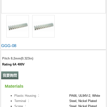
GGG-08
Pitch 8.2mm(0.323in)
Rating 6A 400V
我要詢問
Materials
Plastic Housing ：
PA66, UL94V-2, White
Terminal ：
Steel, Nickel Plated
Screw ：
Steel, Nickel Plated