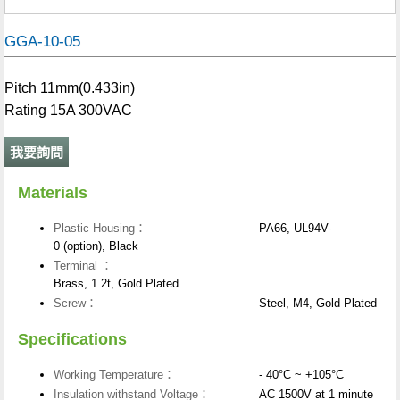
GGA-10-05
Pitch 11mm(0.433in)
Rating 15A 300VAC
我要詢問
Materials
Plastic Housing：
PA66, UL94V-
0 (option), Black
Terminal ：
Brass, 1.2t, Gold Plated
Screw：
Steel, M4, Gold Plated
Specifications
Working Temperature：
- 40°C ~ +105°C
Insulation withstand Voltage：
AC 1500V at 1 minute