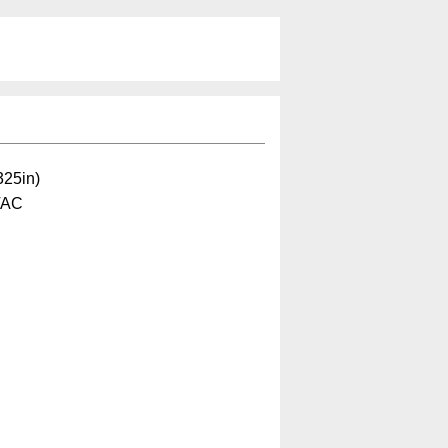
325in)
VAC