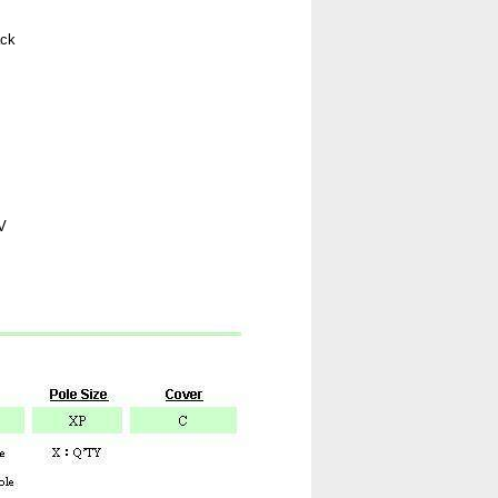
ack
V