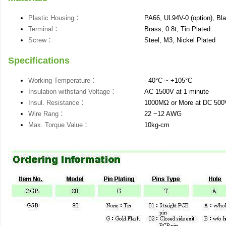
Plastic Housing：
PA66, UL94V-0 (option), Bl
Terminal：
Brass, 0.8t, Tin Plated
Screw：
Steel, M3, Nickel Plated
Specifications
Working Temperature：
- 40°C ~ +105°C
Insulation withstand Voltage：
AC 1500V at 1 minute
Insul. Resistance：
1000MΩ or More at DC 500
Wire Rang：
22 ~12 AWG
Max. Torque Value：
10kg-cm