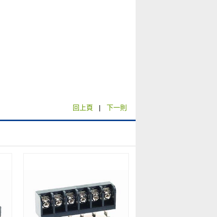
回上頁
|
下一則