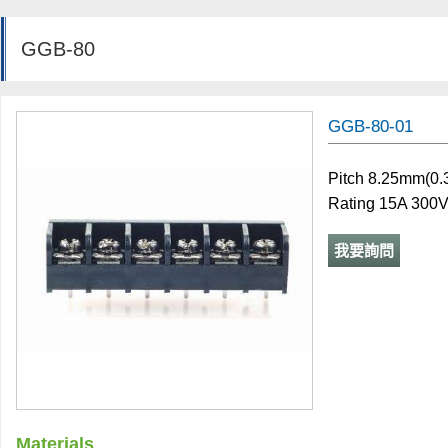
GGB-80
GGB-80-01
Pitch 8.25mm(0.
Rating 15A 300
我要詢問
Materials