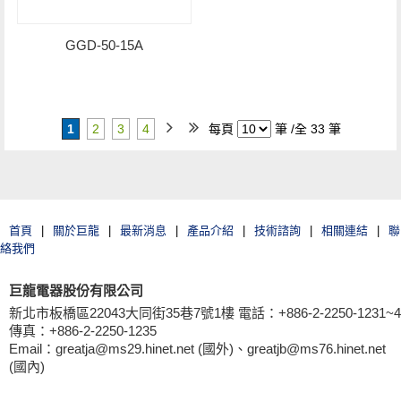
GGD-50-15A
1
2
3
4
每頁
筆 /全 33 筆
首頁
|
關於巨龍
|
最新消息
|
產品介紹
|
技術諮詢
|
相關連結
|
聯
絡我們
巨龍電器股份有限公司
新北市板橋區22043大同街35巷7號1樓 電話：+886-2-2250-1231~4
傳真：+886-2-2250-1235
Email：greatja@ms29.hinet.net (國外)、greatjb@ms76.hinet.net
(國內)