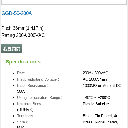
GGD-50-200A
Pitch 36mm(1.417in)
Rating 200A 300VAC
我要詢問
Specifications
Rate：
200A / 300VAC
Insul. withstand Voltage：
AC 2000V/min
Insul. Resistance：
1000MΩ or More at DC
500V
Using Temperature Range：
- 40°C ~ +200°C
Insulator Body：
Plastic Bakelite
(UL94V-0)
Terminals：
Brass, Tin Plated, 4t.
Screw：
Brass, Nickel Plated,
M10.